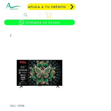
APLICA A TU CRÉDITO
Carrito
Contacta un Asesor
SKU: 15958