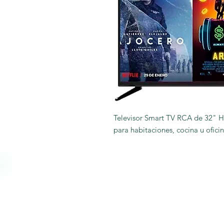
Televisor Smart TV RCA de 32" HD
para habitaciones, cocina u ofici
Nosotros
Somos una empresa estable, sólida 
financieramente, teniendo como ba