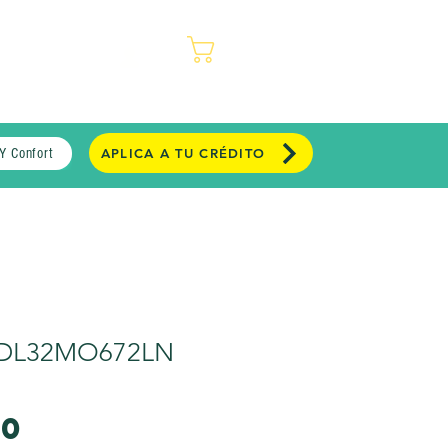
REGISTRO
TIENDAS
Carrito
Y Confort
APLICA A TU CRÉDITO
KDL32MO672LN
Precio
00