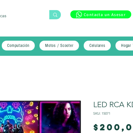
Contacta un Asesor
Computación
Motos / Scooter
Celulares
Hogar 
LED RCA 
SKU: 15071
$200,