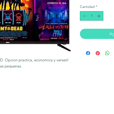
Cantidad
*
Ag
. Opcion practica, economica y versatil 
nas pequenas.
Pregun
y rentable
FAQ- preg
se la comunicación
Términos 