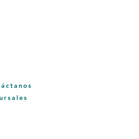
tas frecuentes
untas frecuentes
y condiciones
de la empresa
es de devolución
táctanos
ursales