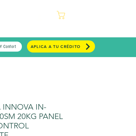
REGISTRO
TIENDAS
Carrito
Y Confort
APLICA A TU CRÉDITO
 INNOVA IN-
0SM 20KG PANEL
CONTROL
TE