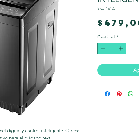
SKU: 16125
$479,0
Cantidad
*
Ag
l digital y control inteligente. Ofrece 
ivo para el cuidado textil.