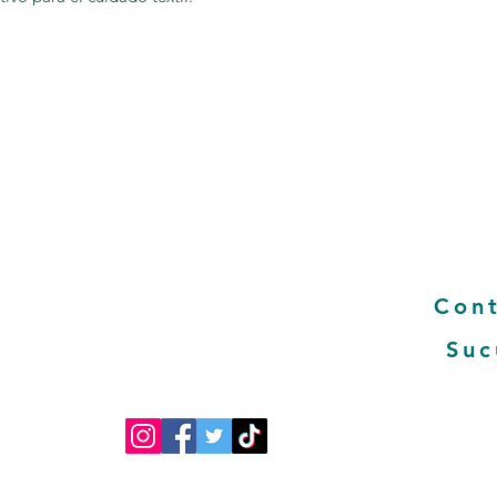
Pregun
y rentable
FAQ- preg
se la comunicación
Términos 
 y empleados lo que nos
Políticas 
ntifique y a la vez nos
Condicion
cado para nuestros
 socio estratégico de
Con
laboradores y
Suc
Albajocosto
Su mejor elección en electrodomesticos