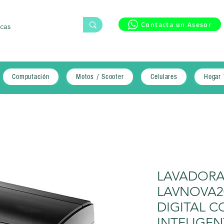
Contacta un Asesor
Computación
Motos / Scooter
Celulares
Hogar 
LAVADORA
LAVNOVA2
DIGITAL 
INTELIGEN