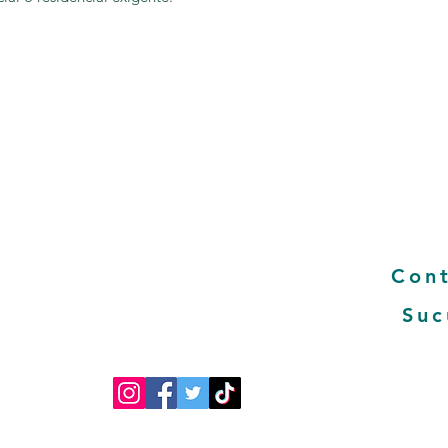
Pregun
y rentable
FAQ- preg
se la comunicación
Términos 
 y empleados lo que nos
Políticas 
ntifique y a la vez nos
Condicion
cado para nuestros
 socio estratégico de
Con
laboradores y
Suc
Albajocosto
Su mejor elección en electrodomesticos