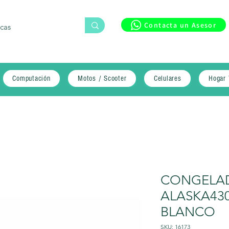
Contacta un Asesor
Computación
Motos / Scooter
Celulares
Hogar 
CONGELA
ALASKA430
BLANCO
SKU: 16173