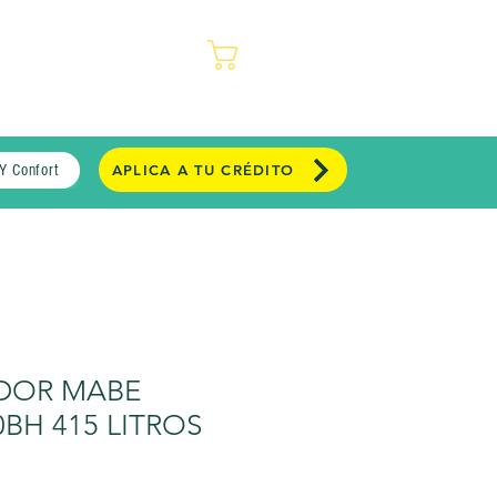
REGISTRO
TIENDAS
Carrito
Y Confort
APLICA A TU CRÉDITO
DOR MABE
BH 415 LITROS