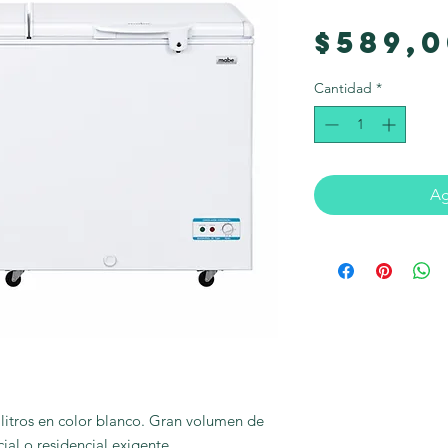
$589,
Cantidad
*
Ag
itros en color blanco. Gran volumen de 
al o residencial exigente.