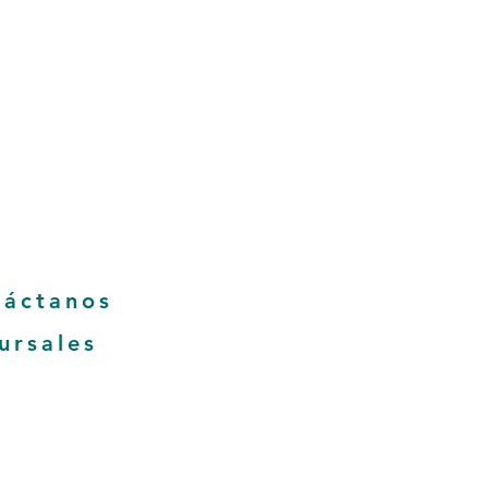
tas frecuentes
untas frecuentes
y condiciones
de la empresa
es de devolución
táctanos
ursales