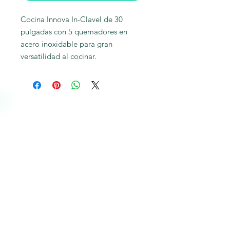
Cocina Innova In-Clavel de 30 
pulgadas con 5 quemadores en 
acero inoxidable para gran 
versatilidad al cocinar.
Nosotros
Somos una empresa estable, sólida y rentable
financieramente, teniendo como base la
comunicación total con los clientes, proveedores
y empleados lo que nos dará un diferencial único
que nos identifique y a la vez nos haga ser la
primera opción del mercado para nuestros
clientes en cualquier parte del país, socio
estratégico de sus proveedores y orgullo de sus
colaboradores y accionistas.
Preguntas frecuentes